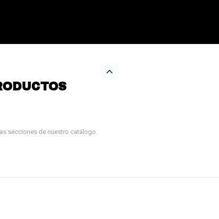
RODUCTOS
tras secciones de nuestro catálogo.
¡Sumate a la forma más ágil de
comprar!
Comprá en 3 cuotas sin recargo o hasta en
12 cuotas * ¡Solo con tu cédula!
* sujeto aprobación crediticia.