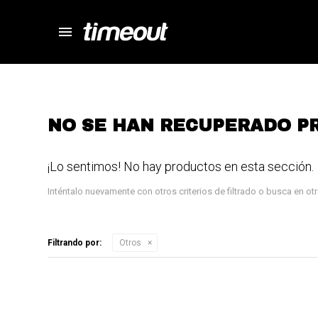
menu
store
close
local_shipping
autorenew
percent
NO SE HAN RECUPERADO P
¡Lo sentimos! No hay productos en esta sección.
Inténtalo nuevamente con otros criterios de filtrado o busca en o
Filtrando por:
Otros