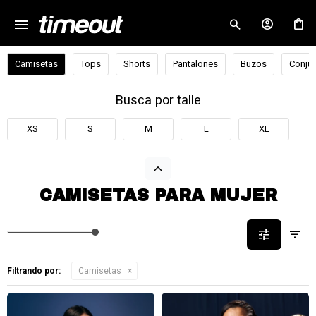
menu
close
Camisetas
Tops
Shorts
Pantalones
Buzos
Conjun
Busca por talle
XS
S
M
L
XL
CAMISETAS PARA MUJER
Filtrando por:
Camisetas