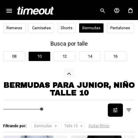
menu
close
Remeras
Camisetas
Shorts
Bermudas
Pantalones
Busca por talle
08
10
12
14
16
BERMUDAS PARA JUNIOR, NIÑO
TALLE 10
Filtrando por:
Bermudas
Talle 10
Quitar filtros