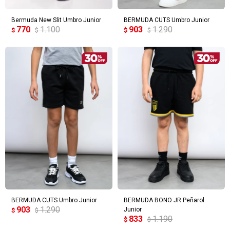
Bermuda New Slit Umbro Junior
BERMUDA CUTS Umbro Junior
770
1.100
903
1.290
$
$
$
$
BERMUDA CUTS Umbro Junior
BERMUDA BONO JR Peñarol
903
1.290
Junior
$
$
833
1.190
$
$