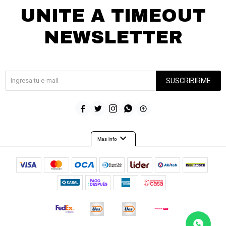
UNITE A TIMEOUT
NEWSLETTER
¡Suscribite y recibí todas nuestras novedades!
SUSCRIBIRME





expand_more
Mas info