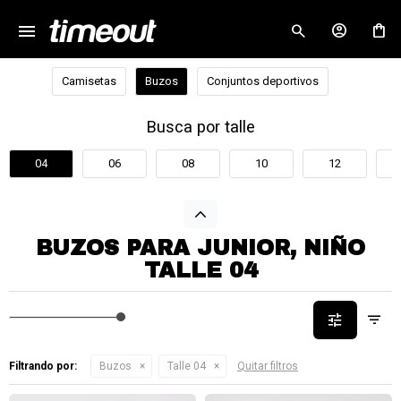
menu
close
Camisetas
Buzos
Conjuntos deportivos
Busca por talle
04
06
08
10
12
BUZOS PARA JUNIOR, NIÑO
TALLE 04
Filtrando por:
Buzos
Talle 04
Quitar filtros