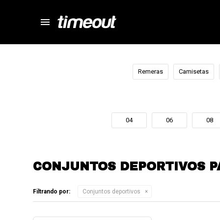
menu
store
close
local_shipping
autorenew
Remeras
Camisetas
percent
04
06
08
CONJUNTOS DEPORTIVOS PA
Filtrando por:
Conjuntos deportivos