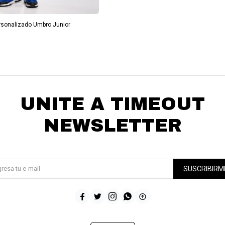
ersonalizado Umbro Junior
UNITE A TIMEOUT
NEWSLETTER
¡Suscribite y recibí todas nuestras novedades!
SUSCRIBIRM




