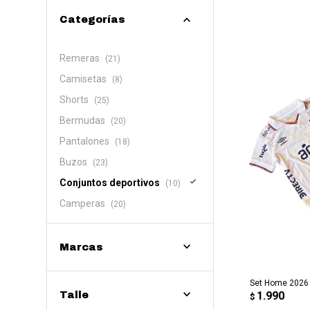
Categorías
Remeras
(21)
Camisetas
(8)
Shorts
(25)
Bermudas
(20)
Pantalones
(18)
Buzos
(23)
Conjuntos deportivos
(10)
Camperas
(20)
Marcas
AG
Set Home 2026 N
1.990
Talle
$