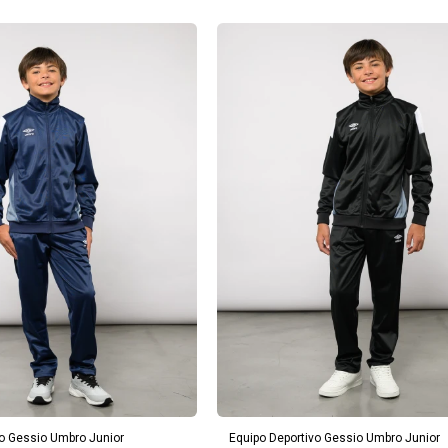
¡Sumate a la forma más ágil de
comprar!
REGAR AL CARRITO
AGREGAR AL CARRITO
Comprá en 3 cuotas sin recargo o hasta en
12 cuotas * ¡Solo con tu cédula!
vo Gessio Umbro Junior
Equipo Deportivo Gessio Umbro Junior
* sujeto aprobación crediticia.