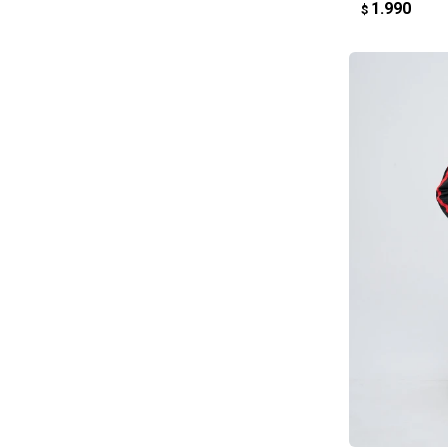
1.990
$
AG