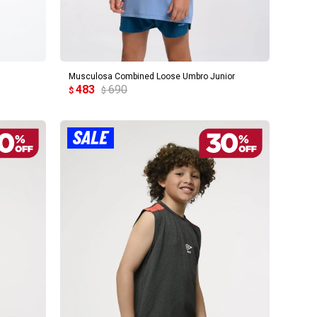
AGREGAR AL CARRITO
Musculosa Combined Loose Umbro Junior
483
690
$
$