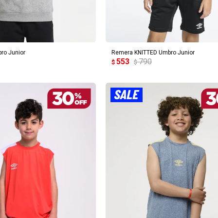
REGAR AL CARRITO
AGREGAR AL CARRITO
ro Junior
Remera KNITTED Umbro Junior
553
790
$
$