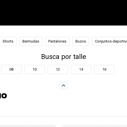
Shorts
Bermudas
Pantalones
Buzos
Conjuntos deportiv
Busca por talle
08
10
12
14
16
ÑO