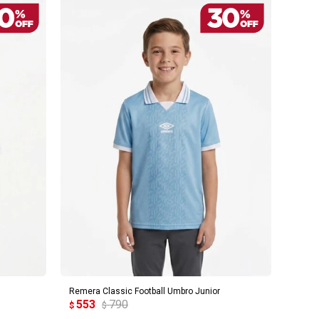
AGREGAR AL CARRITO
Remera Classic Football Umbro Junior
553
790
$
$