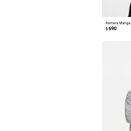
AG
Remera Manga C
690
$