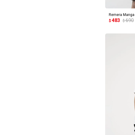
Remera Manga C
483
690
$
$