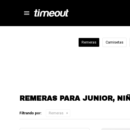
menu
store
close
local_shipping
autorenew
Remeras
Camisetas
percent
REMERAS PARA JUNIOR, NI
Filtrando por:
Remeras