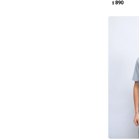
890
$
AG