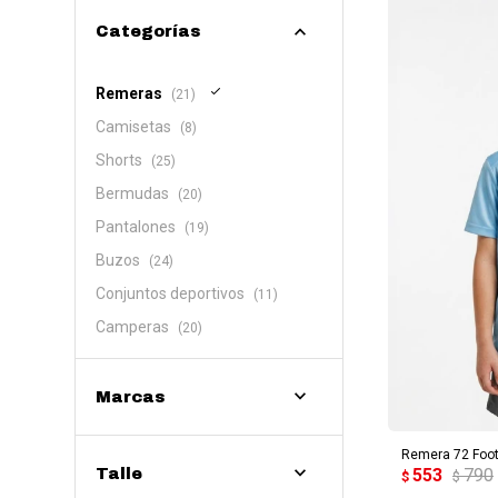
Categorías
Remeras
(21)
Camisetas
(8)
Shorts
(25)
Bermudas
(20)
Pantalones
(19)
Buzos
(24)
Conjuntos deportivos
(11)
Camperas
(20)
Marcas
AG
Remera 72 Foot
553
790
Talle
$
$