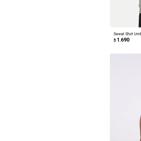
AG
Sweat Shirt Umb
1.690
$