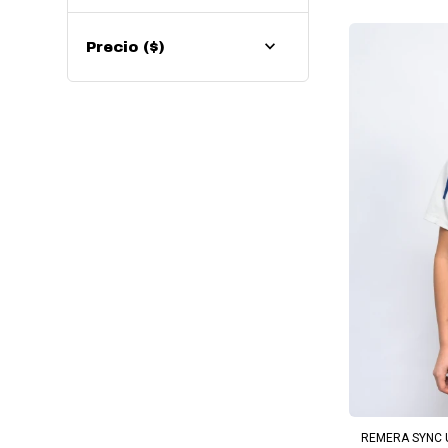
Precio
($)
AG
REMERA SYNC U