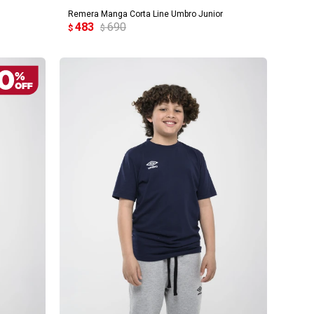
Remera Manga Corta Line Umbro Junior
483
690
$
$
AGREGAR AL CARRITO