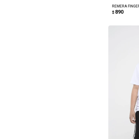
REMERA FINGER
890
$
AG