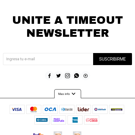
UNITE A TIMEOUT
NEWSLETTER
¡Suscribite y recibí todas nuestras novedades!
SUSCRIBIRME





expand_more
Mas info