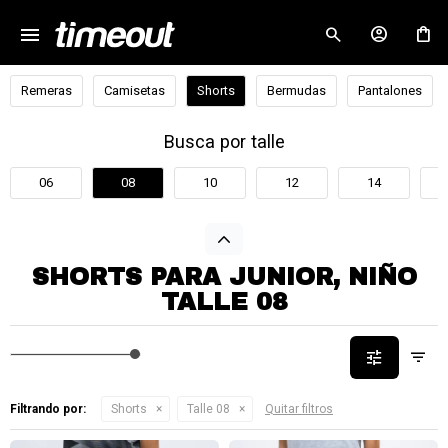
menu
close
Remeras
Camisetas
Shorts
Bermudas
Pantalones
Busca por talle
06
08
10
12
14
SHORTS PARA JUNIOR, NIÑO
TALLE 08
Filtrando por:
Shorts
Talle 08
Quitar filtros