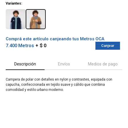
Variantes:
Comprá este artículo canjeando tus Metros OCA
7.400 Metros
$ 0
Canjear
Descripción
Envíos
Medios de pago
Campera de polar con detalles en nylon y contrastes, equipada con
capucha, confeccionada en tejido suave y cálido que combina
¡Sumate a la forma más ágil de
comodidad y estilo urbano moderno.
comprar!
Comprá en 3 cuotas sin recargo o hasta en
12 cuotas * ¡Solo con tu cédula!
* sujeto aprobación crediticia.
Verifica si estás calificado para comprar
Comprá ahora y Pagá
con Pago Después:
Después, hasta en 12
Estás calificado para comprar usando Pago
Cédula de identidad
cuotas y sin tocar tu
Después.