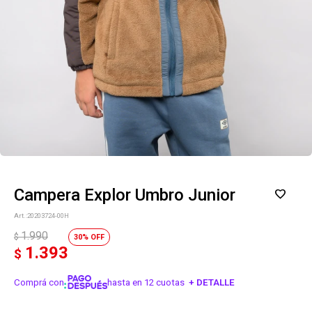
Campera Explor Umbro Junior
20203724-00H
1.990
$
30
1.393
$
Comprá con
hasta en 12 cuotas
+ DETALLE
¡ME INTERESA!