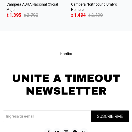
Campera AURA Nacional Oficial
Campera Northbound Umbro
Mujer
Hombre
1.395
2.790
1.494
2.490
$
$
$
$
Ir arriba
UNITE A TIMEOUT
NEWSLETTER
¡Suscribite y recibí todas nuestras novedades!
SUSCRIBIRME