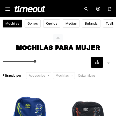
menu
close
Mochilas
Gorros
Cuellos
Medias
Bufanda
Toalla
MOCHILAS PARA MUJER
Filtrando por:
Accesorios
Mochilas
Quitar filtros