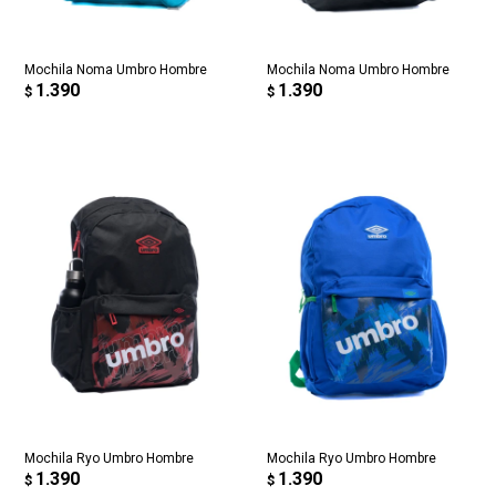
¡Tenés hasta
para comprar en las cuotas que
Celular
inconveniente, por cualquier duda contactanos
Por favor intenta nuevamente mas tarde.
prefieras!
en
preguntas@pagodespues.com.uy
Elegí tus productos preferidos
Fecha de nacimiento
Mochila Noma Umbro Hombre
Mochila Noma Umbro Hombre
Elegís Pago Después como metodo de pago
1.390
1.390
$
$
* sujeto a aprobación crediticia. El monto disponible
Día
Mes
Año
puede variar por comercio
Continuar
Mochila Ryo Umbro Hombre
Mochila Ryo Umbro Hombre
1.390
1.390
$
$