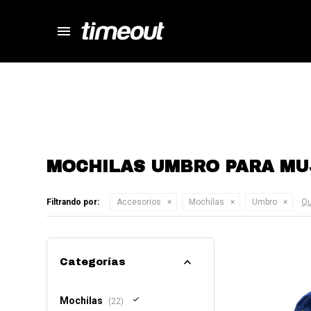
menu
store
close
local_shipping
autorenew
percent
MOCHILAS UMBRO PARA MU
Filtrando por:
Accesorios
Mochilas
Umbro
Qu
Categorías
Mochilas
(22)