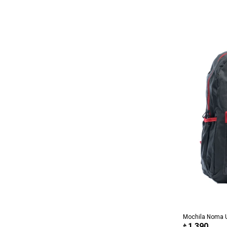
AG
Mochila Noma 
1.390
$