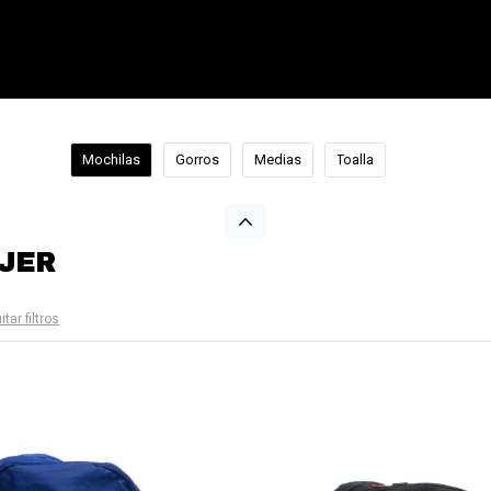
Mochilas
Gorros
Medias
Toalla
JER
itar filtros