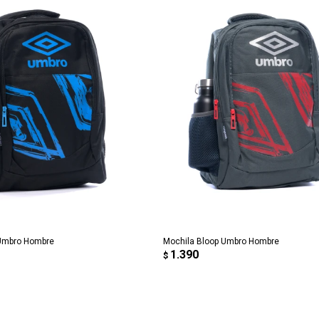
REGAR AL CARRITO
AGREGAR AL CARRITO
 Umbro Hombre
Mochila Bloop Umbro Hombre
1.390
$
¡Sumate a la forma más ágil de
comprar!
Comprá en 3 cuotas sin recargo o hasta en