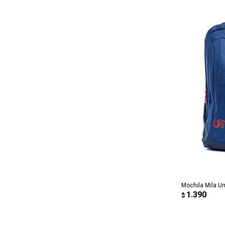
AG
Mochila Mila U
1.390
$