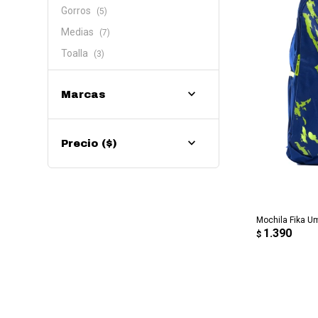
Gorros
(5)
Medias
(7)
Toalla
(3)
Marcas
Precio
($)
AG
Mochila Fika U
1.390
$