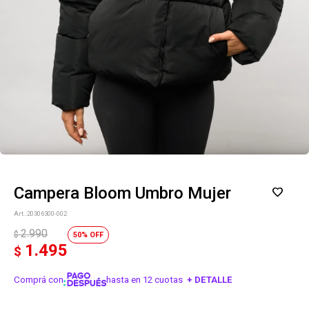
Campera Bloom Umbro Mujer
20306300-002
2.990
$
50
1.495
$
Comprá con
hasta en 12 cuotas
+ DETALLE
¡ME INTERESA!