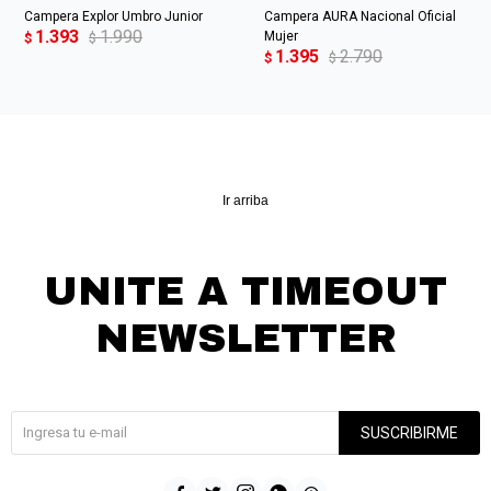
Campera Explor Umbro Junior
Campera AURA Nacional Oficial
1.393
1.990
Mujer
$
$
1.395
2.790
$
$
Ir arriba
UNITE A TIMEOUT
NEWSLETTER
¡Suscribite y recibí todas nuestras novedades!
SUSCRIBIRME