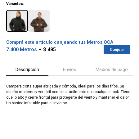
Variantes:
Comprá este artículo canjeando tus Metros OCA
7.400 Metros
$ 495
Canjear
Descripción
Envíos
Medios de pago
Campera corta súper abrigada y cómoda, ideal para los días fríos. Su
diseño moderno y versátil combina fácilmente con cualquier look. Tiene
¡Sumate a la forma más ágil de
cuello alto y cierre frontal para protegerte del viento y mantener el calor.
comprar!
Un básico infaltable para el invierno
Comprá en 3 cuotas sin recargo o hasta en
12 cuotas * ¡Solo con tu cédula!
* sujeto aprobación crediticia.
Verifica si estás calificado para comprar
Comprá ahora y Pagá
con Pago Después:
Después, hasta en 12
Estás calificado para comprar usando Pago
Cédula de identidad
cuotas y sin tocar tu
Después.