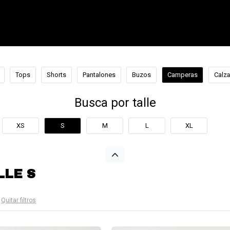
Tops
Shorts
Pantalones
Buzos
Camperas
Calz
Busca por talle
XS
S
M
L
XL
LLE S
Quitar filtros