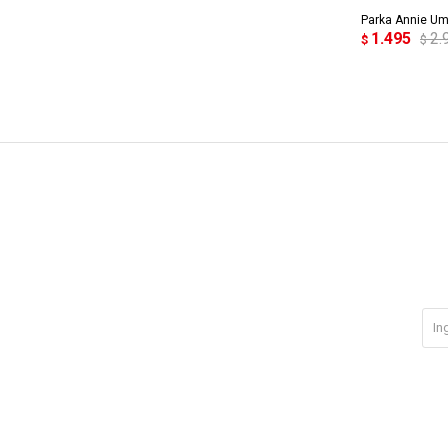
Parka Annie Um
1.495
2.
$
$