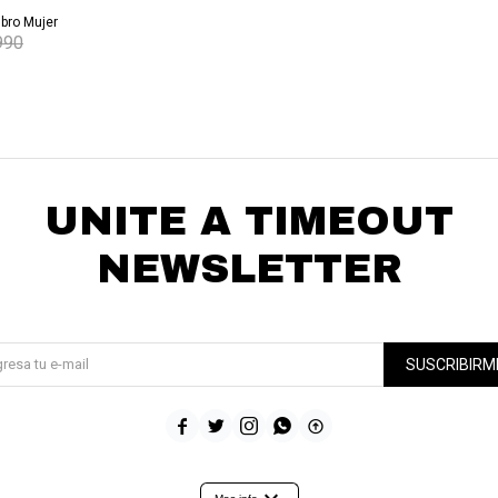
bro Mujer
990
UNITE A TIMEOUT
NEWSLETTER
¡Suscribite y recibí todas nuestras novedades!
SUSCRIBIRM




