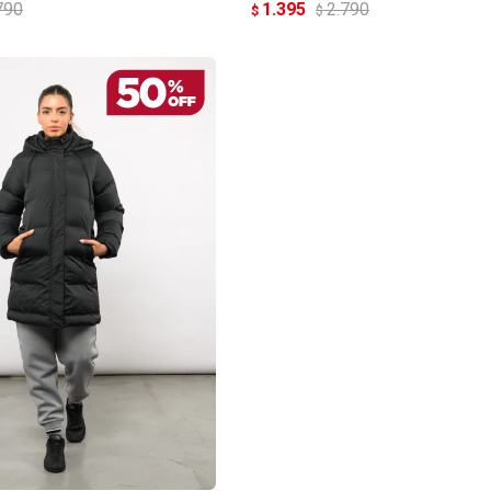
790
1.395
2.790
$
$
Continuar
REGAR AL CARRITO