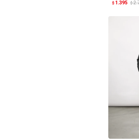
1.395
2.
$
$
AG