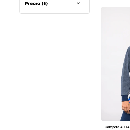
Precio
($)
AG
Campera AURA N