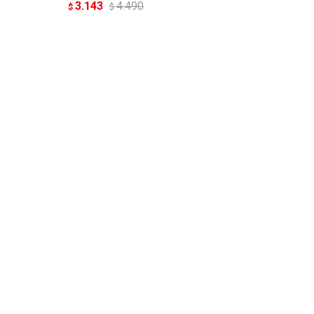
3.143
4.490
$
$