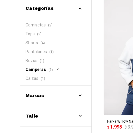
Categorías
Camisetas
(2)
Tops
(2)
Shorts
(4)
Pantalones
(1)
Buzos
(1)
Camperas
(7)
Calzas
(1)
Marcas
AG
Talle
Parka Willow Na
1.995
3.
$
$