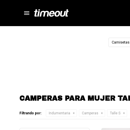
menu
store
close
local_shipping
autorenew
Camisetas
percent
CAMPERAS PARA MUJER TA
Filtrando por:
Indumentaria
Camperas
Talle S