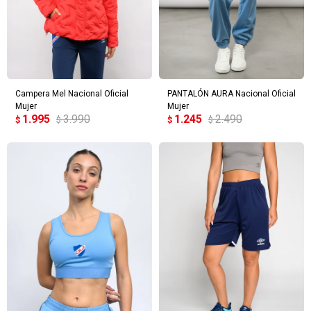
Elegís Pago Después como metodo de pago
* sujeto a aprobación crediticia. El monto disponible
Día
Mes
Año
puede variar por comercio
Continuar
Campera Mel Nacional Oficial
PANTALÓN AURA Nacional Oficial
Mujer
Mujer
1.995
3.990
1.245
2.490
$
$
$
$