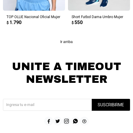
TOP OLLIE Nacional Oficial Mujer
Short Futbol Dama Umbro Mujer
1.790
550
$
$
Ir arriba
UNITE A TIMEOUT
NEWSLETTER
¡Suscribite y recibí todas nuestras novedades!
SUSCRIBIRME




