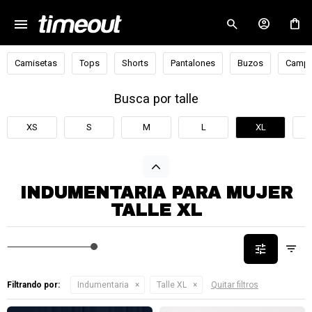
menu
close
Camisetas
Tops
Shorts
Pantalones
Buzos
Campe
Busca por talle
XS
S
M
L
XL
INDUMENTARIA PARA MUJER
TALLE XL
Filtrando por:
Indumentaria
Talle XL
Quitar filtros