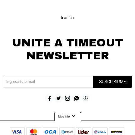
Ir arriba
UNITE A TIMEOUT
NEWSLETTER
¡Suscribite y recibí todas nuestras novedades!
SUSCRIBIRME





expand_more
Mas info