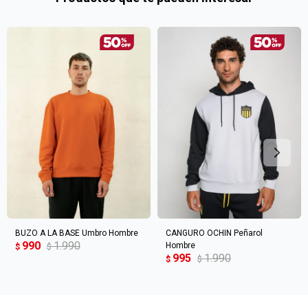
en
preguntas@pagodespues.com.uy
Elegí tus productos preferidos
Fecha de nacimiento
Elegís Pago Después como metodo de pago
* sujeto a aprobación crediticia. El monto disponible
Día
Mes
Año
puede variar por comercio
Continuar
BUZO A LA BASE Umbro Hombre
CANGURO OCHIN Peñarol
990
1.990
Hombre
$
$
995
1.990
$
$