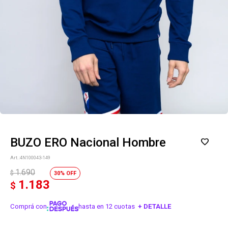
BUZO ERO Nacional Hombre
4N100043-149
1.690
$
30
1.183
$
Comprá con
hasta en 12 cuotas
+ DETALLE
¡ME INTERESA!