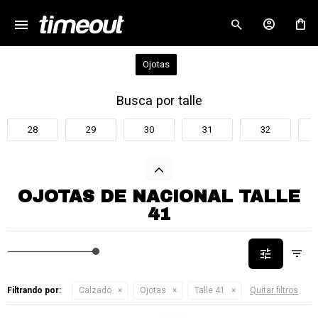
menu
close
Ojotas
Busca por talle
28
29
30
31
32
OJOTAS DE NACIONAL TALLE
41
Filtrando por:
Calzado
Ojotas
Talle 41
Quitar filtros