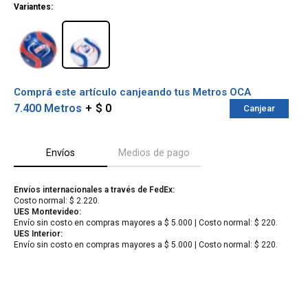
Variantes:
Comprá este artículo canjeando tus Metros OCA
7.400 Metros
$ 0
Canjear
Envíos
Medios de pago
Envíos internacionales a través de FedEx:
Costo normal: $ 2.220.
¡Sumate a la forma más ágil de
UES Montevideo:
comprar!
Envío sin costo en compras mayores a $ 5.000 | Costo normal: $ 220.
Comprá en 3 cuotas sin recargo o hasta en
UES Interior:
12 cuotas * ¡Solo con tu cédula!
Envío sin costo en compras mayores a $ 5.000 | Costo normal: $ 220.
* sujeto aprobación crediticia.
Verifica si estás calificado para comprar
Comprá ahora y Pagá
con Pago Después:
Después, hasta en 12
Estás calificado para comprar usando Pago
Cédula de identidad
cuotas y sin tocar tu
Después.