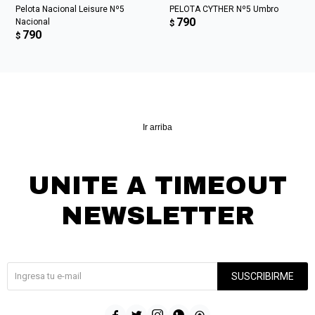
Pelota Nacional Leisure Nº5
PELOTA CYTHER Nº5 Umbro
790
Nacional
$
790
$
Ir arriba
UNITE A TIMEOUT
NEWSLETTER
¡Suscribite y recibí todas nuestras novedades!
SUSCRIBIRME




