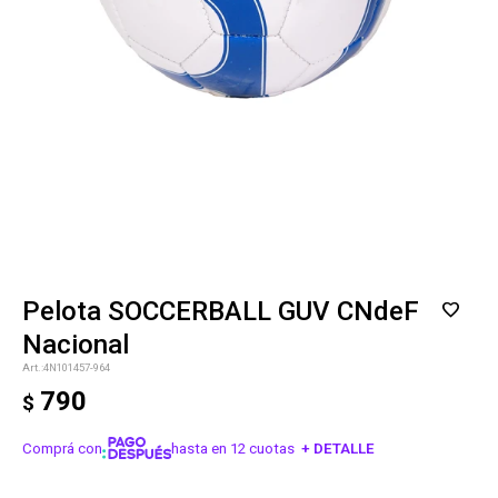
Pelota SOCCERBALL GUV CNdeF
Nacional
4N101457-964
790
$
Comprá con
hasta en 12 cuotas
+ DETALLE
¡ME INTERESA!