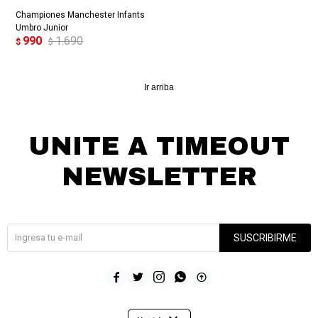
Championes Manchester Infants
Umbro Junior
990
1.690
$
$
Ir arriba
UNITE A TIMEOUT
NEWSLETTER
¡Suscribite y recibí todas nuestras novedades!
SUSCRIBIRME




