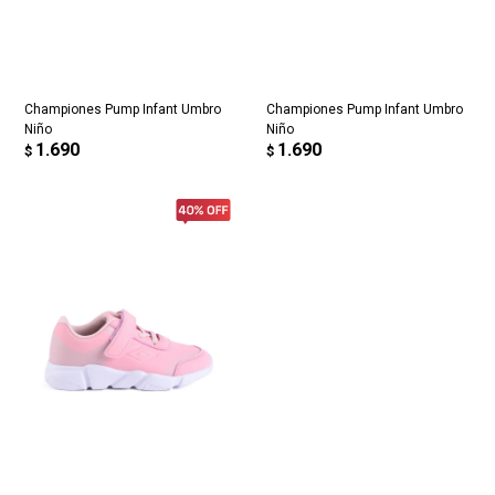
* sujeto a aprobación crediticia. El monto disponible
Día
Mes
Año
puede variar por comercio
Continuar
Championes Pump Infant Umbro
Championes Pump Infant Umbro
Niño
Niño
1.690
1.690
$
$