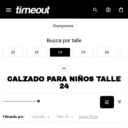
menu
close
Championes
Busca por talle
22
23
24
25
26
CALZADO PARA NIÑOS TALLE
24
Filtrando por:
Calzado
Talle 24
Quitar filtros