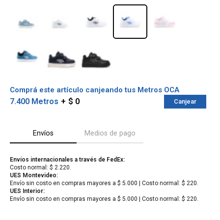
Comprá este artículo canjeando tus Metros OCA
7.400 Metros
$ 0
Canjear
Envíos
Medios de pago
¡Sumate a la forma más ágil de
Envíos internacionales a través de FedEx:
comprar!
Costo normal: $ 2.220.
UES Montevideo:
Comprá en 3 cuotas sin recargo o hasta en
Envío sin costo en compras mayores a $ 5.000 | Costo normal: $ 220.
12 cuotas * ¡Solo con tu cédula!
UES Interior:
* sujeto aprobación crediticia.
Envío sin costo en compras mayores a $ 5.000 | Costo normal: $ 220.
Verifica si estás calificado para comprar
Comprá ahora y Pagá
con Pago Después:
Después, hasta en 12
Estás calificado para comprar usando Pago