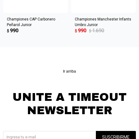
Championes CAP Carbonero
Championes Manchester Infants
Peñarol Junior
Umbro Junior
990
990
1.690
$
$
$
Ir arriba
UNITE A TIMEOUT
NEWSLETTER
¡Suscribite y recibí todas nuestras novedades!
SUSCRIBIRME