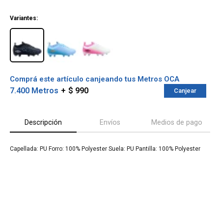
¡ME INTERESA!
Variantes:
Comprá este artículo canjeando tus Metros OCA
7.400 Metros
$ 990
Canjear
Descripción
Envíos
Medios de pago
Capellada: PU Forro: 100% Polyester Suela: PU Pantilla: 100% Polyester
¡Sumate a la forma más ágil de
comprar!
Comprá en 3 cuotas sin recargo o hasta en
12 cuotas * ¡Solo con tu cédula!
* sujeto aprobación crediticia.
Verifica si estás calificado para comprar
Comprá ahora y Pagá
con Pago Después:
Después, hasta en 12
Estás calificado para comprar usando Pago