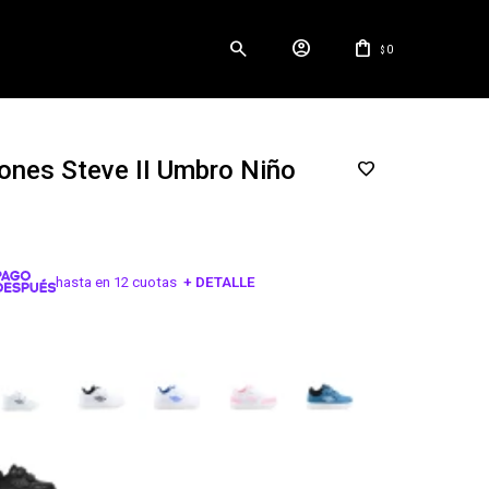
0
$
nes Steve II Umbro Niño
hasta en 12 cuotas
+ DETALLE
¡ME INTERESA!