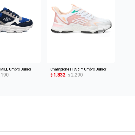
R AL CARRITO
AGREGAR AL CARRITO
MILE Umbro Junior
Championes PARTY Umbro Junior
Champ
.190
1.832
2.290
1.8
$
$
$