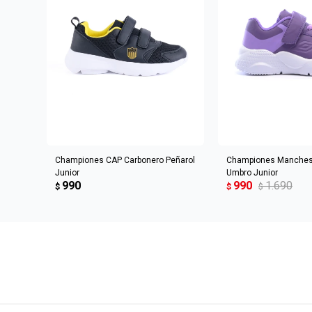
AGREGAR AL CARRITO
AGREGAR AL 
Championes CAP Carbonero Peñarol
Championes Manchest
Junior
Umbro Junior
990
990
1.690
$
$
$