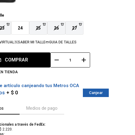
lle
23
24
25
26
27
VIRTUAL
SABER MI TALLE
GUIA DE TALLES
remove
add
COMPRAR
EN TIENDA
e artículo canjeando tus Metros OCA
os
$ 0
Canjear
os
Medios de pago
cionales a través de FedEx:
$ 2.220.
eo: