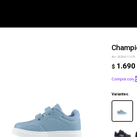
Champio
NOTIFICARME
20206111-079
1.690
$
Comprá con
Variantes: