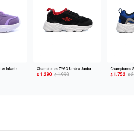
CARRITO
AGREGAR AL CARRITO
AGREGA
er Infants
Championes ZYGO Umbro Junior
Championes S
1.290
1.990
1.752
2
$
$
$
$