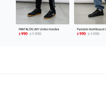
AGREGAR AL CARRITO
AGREGAR AL 
PANTALÓN UNY Umbro Hombre
Pantalón Northbound
990
1.990
990
1.990
$
$
$
$