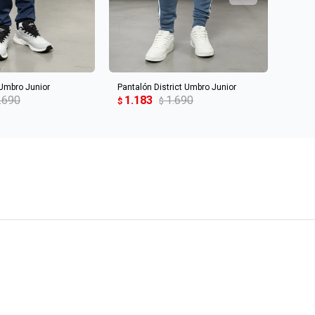
R AL CARRITO
AGREGAR AL CARRITO
 Umbro Junior
Pantalón District Umbro Junior
PANTA
.690
1.183
1.690
1.1
$
$
$