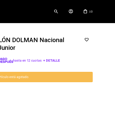
0
$
LÓN DOLMAN Nacional
Junior
hasta en 12 cuotas
+ DETALLE
¡ME INTERESA!
rtículo está agotado.