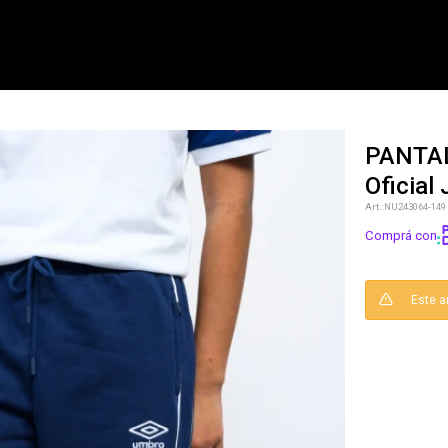
PANTA
Oficial 
NOTIFICARME
NU243064-149
Comprá con
Este a