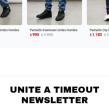
CARRITO
AGREGAR AL CARRITO
AGREGA
 Umbro Hombre
Pantalón Downtown Umbro Hombre
Pantalón City
990
1.990
1.183
1
$
$
$
$
UNITE A TIMEOUT
NEWSLETTER