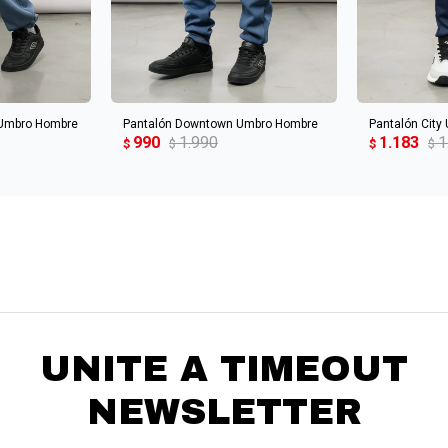
CARRITO
AGREGAR AL CARRITO
AGREGA
 Umbro Hombre
Pantalón Downtown Umbro Hombre
Pantalón City
990
1.990
1.183
1
$
$
$
$
UNITE A TIMEOUT
NEWSLETTER