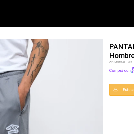
PANTA
Hombr
NOTIFICARME
20106411-005
Comprá con
Este a