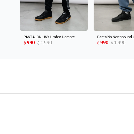
AGREGAR AL CARRITO
AGREGAR AL 
PANTALÓN UNY Umbro Hombre
Pantalón Northbound
990
1.990
990
1.990
$
$
$
$