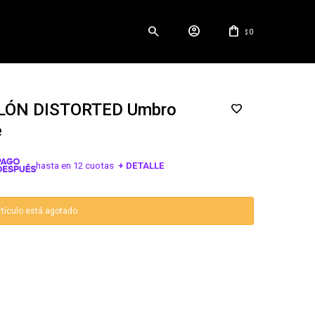
0
$
LÓN DISTORTED Umbro
e
hasta en 12 cuotas
+ DETALLE
¡ME INTERESA!
rtículo está agotado.