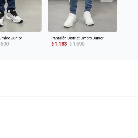
R AL CARRITO
AGREGAR AL CARRITO
 Umbro Junior
Pantalón District Umbro Junior
PANTA
.690
1.183
1.690
1.1
$
$
$