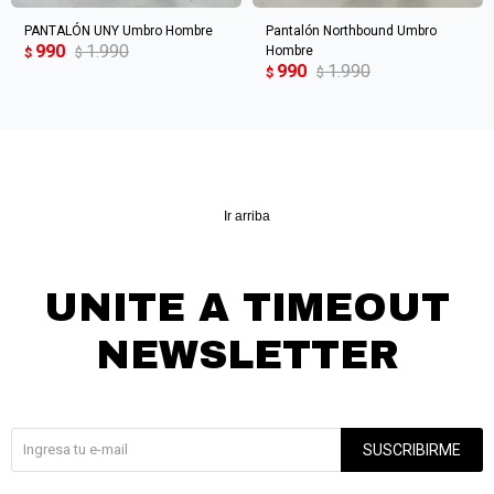
PANTALÓN UNY Umbro Hombre
Pantalón Northbound Umbro
990
1.990
Hombre
$
$
990
1.990
$
$
Ir arriba
UNITE A TIMEOUT
NEWSLETTER
¡Suscribite y recibí todas nuestras novedades!
SUSCRIBIRME