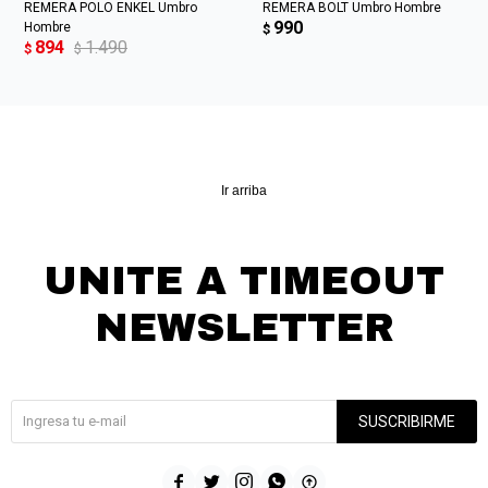
REMERA POLO ENKEL Umbro
REMERA BOLT Umbro Hombre
990
Hombre
$
894
1.490
$
$
Ir arriba
UNITE A TIMEOUT
NEWSLETTER
¡Suscribite y recibí todas nuestras novedades!
SUSCRIBIRME




