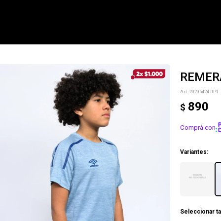
REMERA
NOTIFICARME
20206424-0P1
890
$
Comprá con
Variantes:
Seleccionar ta