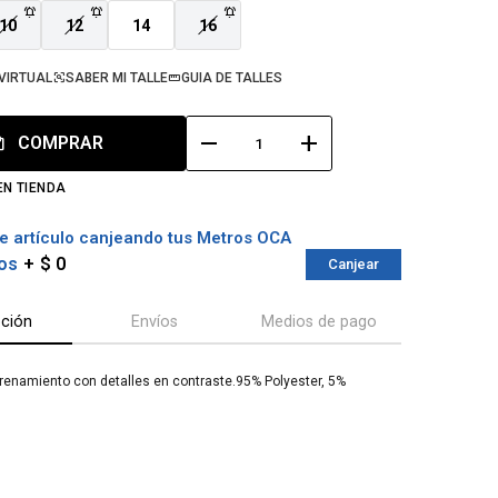
10
12
14
16
VIRTUAL
SABER MI TALLE
GUIA DE TALLES
remove
add
COMPRAR
EN TIENDA
e artículo canjeando tus Metros OCA
os
$ 0
Canjear
pción
Envíos
Medios de pago
enamiento con detalles en contraste.95% Polyester, 5%