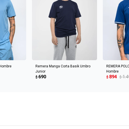
CARRITO
AGREGAR AL CARRITO
AGREGA
Hombre
Remera Manga Corta Basik Umbro
REMERA POLO
Junior
Hombre
690
894
1.
$
$
$