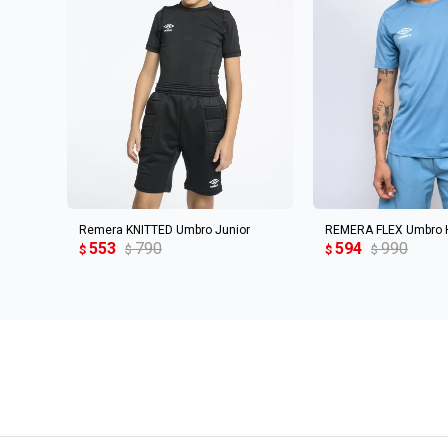
AGREGAR AL CARRITO
AGREGAR AL 
Remera KNITTED Umbro Junior
REMERA FLEX Umbro 
553
790
594
990
$
$
$
$