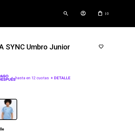
0
$
 SYNC Umbro Junior
hasta en 12 cuotas
+ DETALLE
¡ME INTERESA!
lle