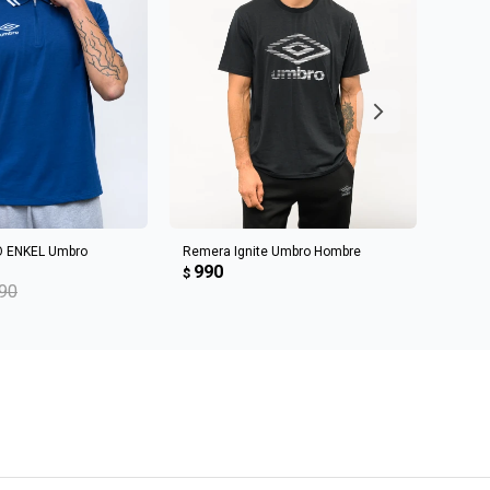
R AL CARRITO
AGREGAR AL CARRITO
 ENKEL Umbro
Remera Ignite Umbro Hombre
Remer
990
99
$
$
490