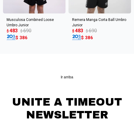
Musculosa Combined Loose
Remera Manga Corta Ball Umbro
Umbro Junior
Junior
483
690
483
690
$
$
$
$
$
386
$
386
Ir arriba
UNITE A TIMEOUT
NEWSLETTER
¡Suscribite y recibí todas nuestras novedades!