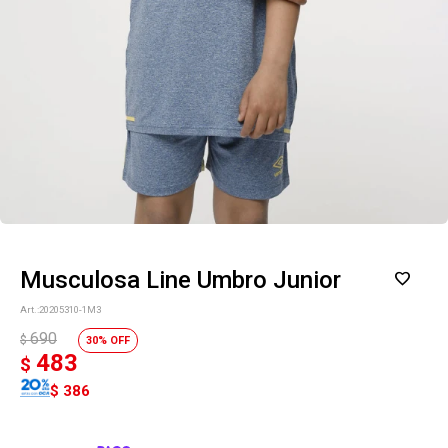
Musculosa Line Umbro Junior
20205310-1M3
690
$
30
483
$
$
386