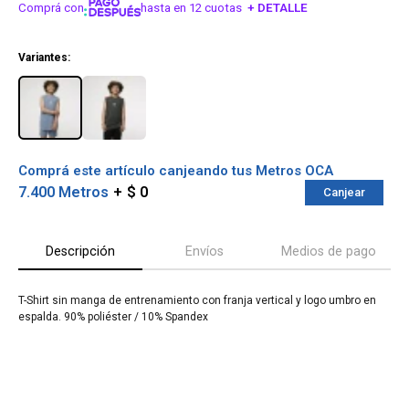
Comprá con
hasta en 12 cuotas
+ DETALLE
¡ME INTERESA!
Variantes:
Comprá este artículo canjeando tus Metros OCA
7.400 Metros
$ 0
Canjear
Descripción
Envíos
Medios de pago
T-Shirt sin manga de entrenamiento con franja vertical y logo umbro en
¡Sumate a la forma más ágil de
espalda. 90% poliéster / 10% Spandex
comprar!
Comprá en 3 cuotas sin recargo o hasta en
12 cuotas * ¡Solo con tu cédula!
* sujeto aprobación crediticia.
Verifica si estás calificado para comprar
Comprá ahora y Pagá
con Pago Después: