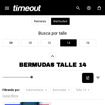
menu
close
Remeras
Bermudas
Busca por talle
08
10
12
14
16
BERMUDAS TALLE 14
Filtrando por:
Indumentaria
Bermudas
Talle 14
Quitar filtros