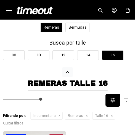
menu
close
Remeras
Bermudas
Busca por talle
08
10
12
14
16
REMERAS TALLE 16
Filtrando por:
Indumentaria
Remeras
Talle 16
Quitar filtros