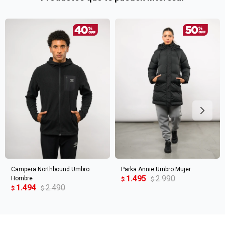
en
preguntas@pagodespues.com.uy
Elegí tus productos preferidos
Fecha de nacimiento
Elegís Pago Después como metodo de pago
* sujeto a aprobación crediticia. El monto disponible
Día
Mes
Año
puede variar por comercio
Continuar
Campera Northbound Umbro
Parka Annie Umbro Mujer
1.495
2.990
Hombre
$
$
1.494
2.490
$
$