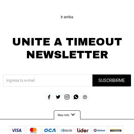
Ir arriba
UNITE A TIMEOUT
NEWSLETTER
¡Suscribite y recibí todas nuestras novedades!
SUSCRIBIRME





expand_more
Mas info