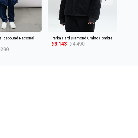
R AL CARRITO
AGREGAR AL CARRITO
a Icebound Nacional
Parka Hard Diamond Umbro Hombre
Parka
3.143
4.490
3.4
$
$
$
.290