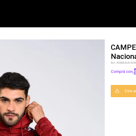
CAMPE
Naciona
NOTIFICARME
N56006U0-00
Comprá con
Este a