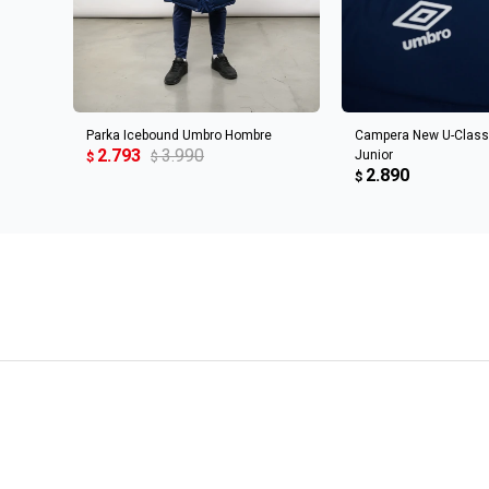
AGREGAR AL CARRITO
AGREGAR AL 
Parka Icebound Umbro Hombre
Campera New U-Class
2.793
3.990
Junior
$
$
2.890
$