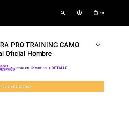
0
$
RA PRO TRAINING CAMO
l Oficial Hombre
W
hasta en 12 cuotas
+ DETALLE
¡ME INTERESA!
rtículo está agotado.