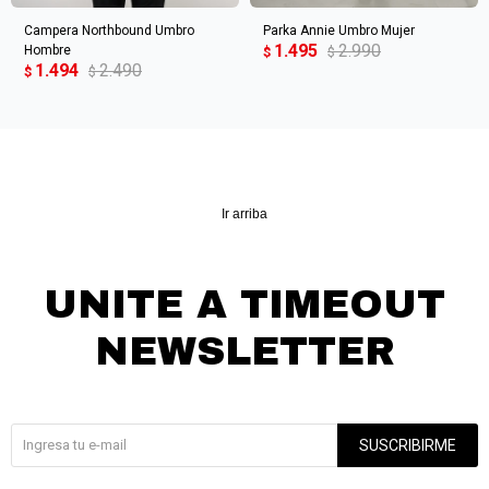
Campera Northbound Umbro
Parka Annie Umbro Mujer
1.495
2.990
Hombre
$
$
1.494
2.490
$
$
Ir arriba
UNITE A TIMEOUT
NEWSLETTER
¡Suscribite y recibí todas nuestras novedades!
SUSCRIBIRME