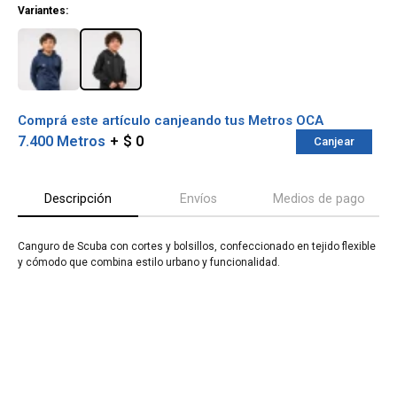
Variantes:
Comprá este artículo canjeando tus Metros OCA
7.400 Metros
$ 0
Canjear
Descripción
Envíos
Medios de pago
Canguro de Scuba con cortes y bolsillos, confeccionado en tejido flexible
y cómodo que combina estilo urbano y funcionalidad.
¡Sumate a la forma más ágil de
comprar!
Comprá en 3 cuotas sin recargo o hasta en
12 cuotas * ¡Solo con tu cédula!
* sujeto aprobación crediticia.
Verifica si estás calificado para comprar
Comprá ahora y Pagá
con Pago Después:
Después, hasta en 12
Estás calificado para comprar usando Pago
Cédula de identidad
cuotas y sin tocar tu
Después.