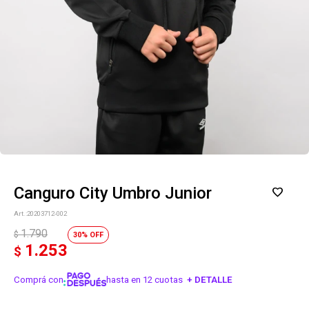
Canguro City Umbro Junior
20203712-002
1.790
$
30
1.253
$
Comprá con
hasta en 12 cuotas
+ DETALLE
¡ME INTERESA!