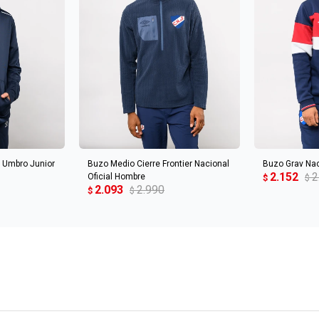
CARRITO
AGREGAR AL CARRITO
AGREGA
 Umbro Junior
Buzo Medio Cierre Frontier Nacional
Buzo Grav Nac
2.152
2
Oficial Hombre
$
$
2.093
2.990
$
$