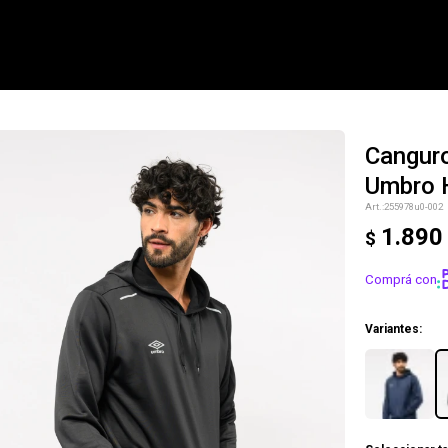
Canguro
Umbro 
NOTIFICARME
255978u0-002
1.890
$
Comprá con
Variantes: