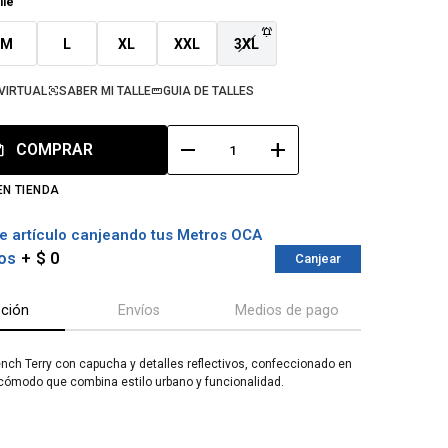
lle
M
L
XL
XXL
3XL
VIRTUAL
SABER MI TALLE
GUIA DE TALLES
remove
add
COMPRAR
EN TIENDA
e artículo canjeando tus Metros OCA
os
$ 0
Canjear
pción
Envíos
Medios de pago
nch Terry con capucha y detalles reflectivos, confeccionado en
 cómodo que combina estilo urbano y funcionalidad.