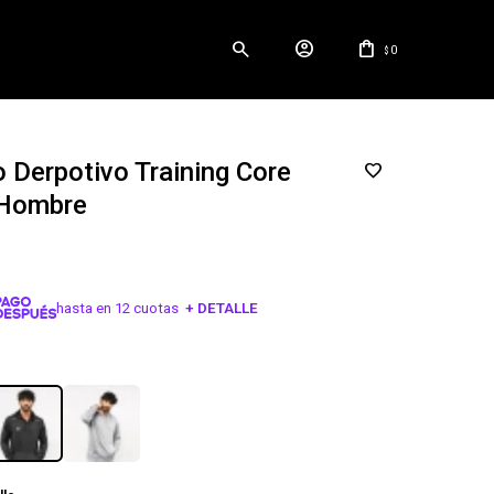
0
$
 Derpotivo Training Core
Hombre
hasta en 12 cuotas
+ DETALLE
¡ME INTERESA!