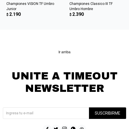
Championes VISION TF Umbro
Championes Classico III TF
Junior
Umbro Hombre
2.190
2.390
$
$
Ir arriba
UNITE A TIMEOUT
NEWSLETTER
¡Suscribite y recibí todas nuestras novedades!
SUSCRIBIRME




