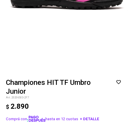
Championes HIT TF Umbro
Junior
20206503-2F7
2.890
$
Comprá con
hasta en 12 cuotas
+ DETALLE
¡ME INTERESA!