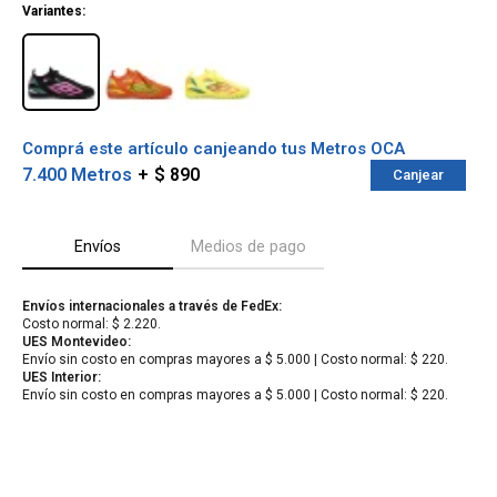
Variantes:
Comprá este artículo canjeando tus Metros OCA
7.400 Metros
$ 890
Canjear
Envíos
Medios de pago
Envíos internacionales a través de FedEx:
Costo normal: $ 2.220.
¡Sumate a la forma más ágil de
UES Montevideo:
comprar!
Envío sin costo en compras mayores a $ 5.000 | Costo normal: $ 220.
Comprá en 3 cuotas sin recargo o hasta en
UES Interior:
12 cuotas * ¡Solo con tu cédula!
Envío sin costo en compras mayores a $ 5.000 | Costo normal: $ 220.
* sujeto aprobación crediticia.
Verifica si estás calificado para comprar
Comprá ahora y Pagá
con Pago Después:
Después, hasta en 12
Estás calificado para comprar usando Pago
Cédula de identidad
cuotas y sin tocar tu
Después.