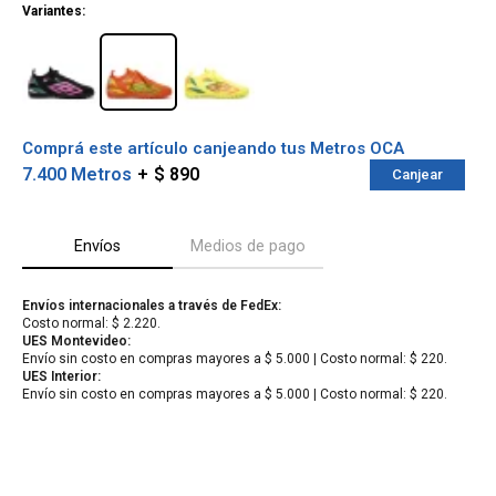
Variantes:
Comprá este artículo canjeando tus Metros OCA
7.400 Metros
$ 890
Canjear
Envíos
Medios de pago
Envíos internacionales a través de FedEx:
Costo normal: $ 2.220.
¡Sumate a la forma más ágil de
UES Montevideo:
comprar!
Envío sin costo en compras mayores a $ 5.000 | Costo normal: $ 220.
Comprá en 3 cuotas sin recargo o hasta en
UES Interior:
12 cuotas * ¡Solo con tu cédula!
Envío sin costo en compras mayores a $ 5.000 | Costo normal: $ 220.
* sujeto aprobación crediticia.
Verifica si estás calificado para comprar
Comprá ahora y Pagá
con Pago Después:
Después, hasta en 12
Estás calificado para comprar usando Pago
Cédula de identidad
cuotas y sin tocar tu
Después.