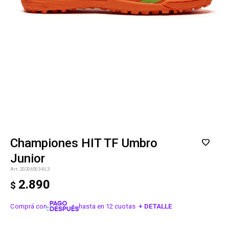
Championes HIT TF Umbro
Junior
20206503-8L3
2.890
$
Comprá con
hasta en 12 cuotas
+ DETALLE
¡ME INTERESA!