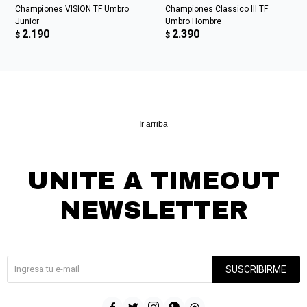
Championes VISION TF Umbro
Championes Classico III TF
Junior
Umbro Hombre
2.190
2.390
$
$
Ir arriba
UNITE A TIMEOUT
NEWSLETTER
¡Suscribite y recibí todas nuestras novedades!
SUSCRIBIRME




