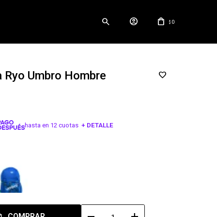
0
$
a Ryo Umbro Hombre
hasta en 12 cuotas
+ DETALLE
¡ME INTERESA!
remove
add
COMPRAR