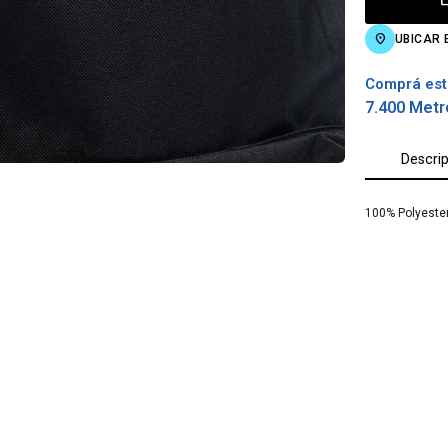
UBICAR 
Comprá est
7.400 Metr
Descri
100% Polyester