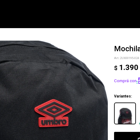
Mochil
NOTIFICARME
2UX00195-024
1.390
$
Comprá con
Variantes: