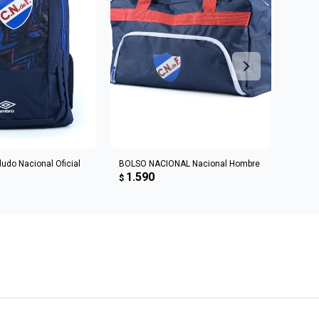
R AL CARRITO
AGREGAR AL CARRITO
ludo Nacional Oficial
BOLSO NACIONAL Nacional Hombre
MOCH
1.590
1.6
$
$