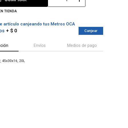
EN TIENDA
e artículo canjeando tus Metros OCA
os
$ 0
Canjear
pción
Envíos
Medios de pago
, 45x30x16, 20L