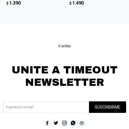
1.390
1.490
$
$
Ir arriba
UNITE A TIMEOUT
NEWSLETTER
¡Suscribite y recibí todas nuestras novedades!
SUSCRIBIRME




