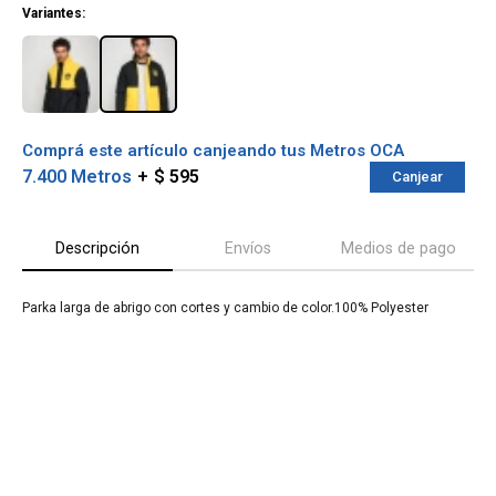
Variantes:
Comprá este artículo canjeando tus Metros OCA
7.400 Metros
$ 595
Canjear
Descripción
Envíos
Medios de pago
Parka larga de abrigo con cortes y cambio de color.100% Polyester
¡Sumate a la forma más ágil de
comprar!
Comprá en 3 cuotas sin recargo o hasta en
12 cuotas * ¡Solo con tu cédula!
* sujeto aprobación crediticia.
Verifica si estás calificado para comprar
Comprá ahora y Pagá
con Pago Después:
Después, hasta en 12
Estás calificado para comprar usando Pago
Cédula de identidad
cuotas y sin tocar tu
Después.