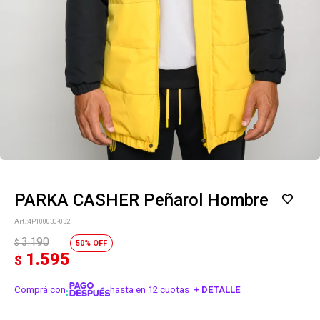
PARKA CASHER Peñarol Hombre
4P100030-032
3.190
$
50
1.595
$
Comprá con
hasta en 12 cuotas
+ DETALLE
¡ME INTERESA!