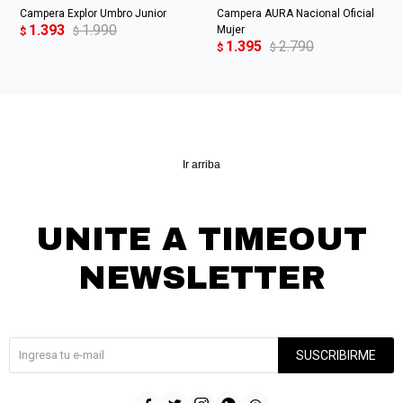
Campera Explor Umbro Junior
Campera AURA Nacional Oficial
1.393
1.990
Mujer
$
$
1.395
2.790
$
$
Ir arriba
UNITE A TIMEOUT
NEWSLETTER
¡Suscribite y recibí todas nuestras novedades!
SUSCRIBIRME