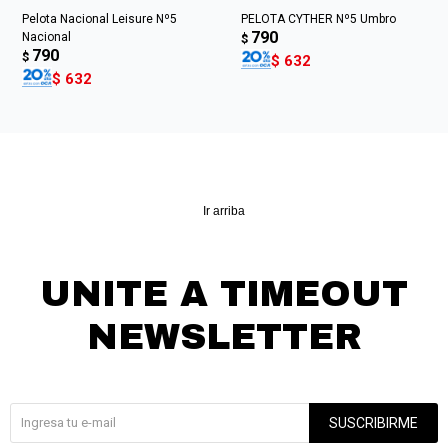
Pelota Nacional Leisure Nº5
PELOTA CYTHER Nº5 Umbro
790
Nacional
$
790
$
$
632
$
632
Ir arriba
UNITE A TIMEOUT
NEWSLETTER
¡Suscribite y recibí todas nuestras novedades!
SUSCRIBIRME