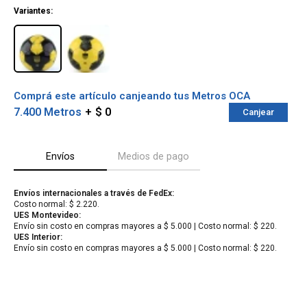
¡ME INTERESA!
Variantes:
Comprá este artículo canjeando tus Metros OCA
7.400 Metros
$ 0
Canjear
Envíos
Medios de pago
Envíos internacionales a través de FedEx:
Costo normal: $ 2.220.
¡Sumate a la forma más ágil de
UES Montevideo:
Envío sin costo en compras mayores a $ 5.000 | Costo normal: $ 220.
comprar!
UES Interior:
Comprá en 3 cuotas sin recargo o hasta en
Envío sin costo en compras mayores a $ 5.000 | Costo normal: $ 220.
12 cuotas * ¡Solo con tu cédula!
* sujeto aprobación crediticia.
Verifica si estás calificado para comprar
Comprá ahora y Pagá
con Pago Después:
Después, hasta en 12
Estás calificado para comprar usando Pago
Cédula de identidad