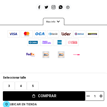





expand_more
Mas info
© Copyright 2026 / Timeout
Seleccionar talle
3
4
5
remove
add
COMPRAR
Fenicio
UBICAR EN TIENDA