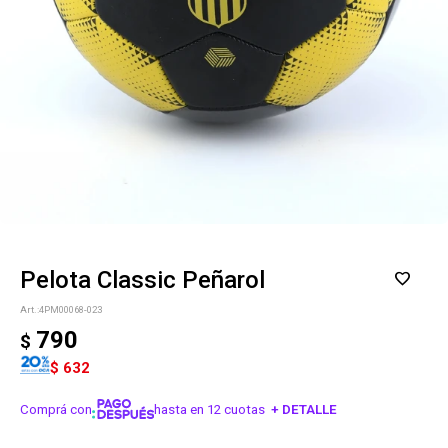
Pelota Classic Peñarol
4PM00068-023
790
$
$
632
Comprá con
hasta en 12 cuotas
+ DETALLE