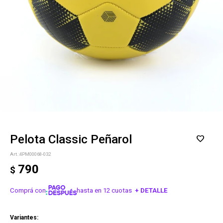
Pelota Classic Peñarol
4PM00068-032
790
$
Comprá con
hasta en 12 cuotas
+ DETALLE
¡ME INTERESA!
Variantes: