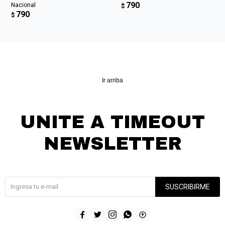
790
Nacional
$
790
$
Ir arriba
UNITE A TIMEOUT
NEWSLETTER
¡Suscribite y recibí todas nuestras novedades!
SUSCRIBIRME




