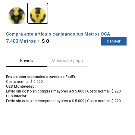
Comprá este artículo canjeando tus Metros OCA
7.400 Metros
$ 0
Canjear
Envíos
Medios de pago
Envíos internacionales a través de FedEx:
Costo normal: $ 2.220.
¡Sumate a la forma más ágil de
UES Montevideo:
Envío sin costo en compras mayores a $ 5.000 | Costo normal: $ 220.
comprar!
UES Interior:
Comprá en 3 cuotas sin recargo o hasta en
Envío sin costo en compras mayores a $ 5.000 | Costo normal: $ 220.
12 cuotas * ¡Solo con tu cédula!
* sujeto aprobación crediticia.
Verifica si estás calificado para comprar
Comprá ahora y Pagá
con Pago Después:
Después, hasta en 12
Estás calificado para comprar usando Pago
Cédula de identidad
cuotas y sin tocar tu
Después.
Ups!