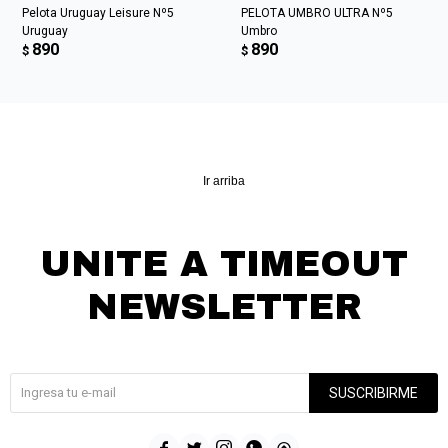
Pelota Uruguay Leisure Nº5
PELOTA UMBRO ULTRA Nº5
Uruguay
Umbro
890
890
$
$
Ir arriba
UNITE A TIMEOUT
NEWSLETTER
¡Suscribite y recibí todas nuestras novedades!
SUSCRIBIRME




