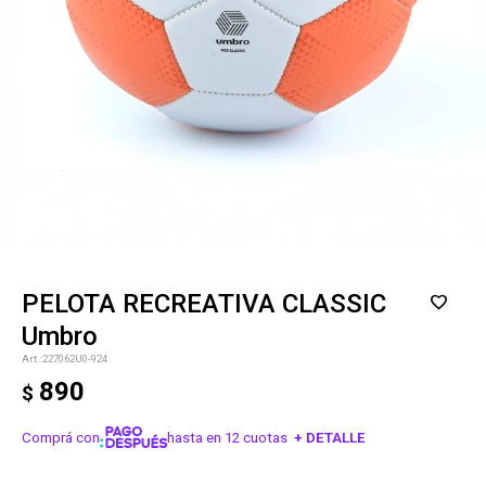
PELOTA RECREATIVA CLASSIC
Umbro
227062U0-924
890
$
Comprá con
hasta en 12 cuotas
+ DETALLE
¡ME INTERESA!