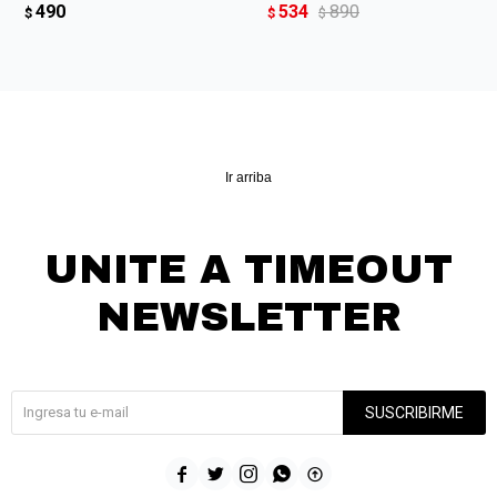
490
534
890
$
$
$
Ir arriba
UNITE A TIMEOUT
NEWSLETTER
¡Suscribite y recibí todas nuestras novedades!
SUSCRIBIRME




