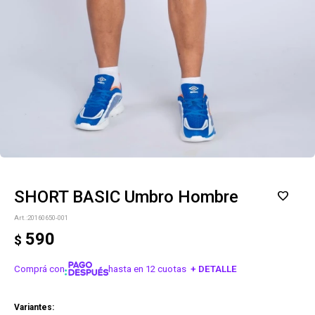
SHORT BASIC Umbro Hombre
20160650-001
590
$
Comprá con
hasta en 12 cuotas
+ DETALLE
¡ME INTERESA!
Variantes: