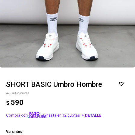
SHORT BASIC Umbro Hombre
20160650-009
590
$
Comprá con
hasta en 12 cuotas
+ DETALLE
¡ME INTERESA!
Variantes: