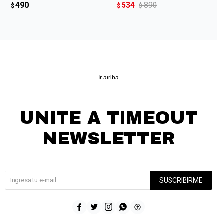
490
534
890
$
$
$
Ir arriba
UNITE A TIMEOUT
NEWSLETTER
¡Suscribite y recibí todas nuestras novedades!
SUSCRIBIRME




