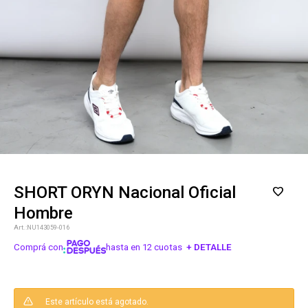
SHORT ORYN Nacional Oficial
Hombre
NU143059-016
Comprá con
hasta en 12 cuotas
+ DETALLE
¡ME INTERESA!
Este artículo está agotado.