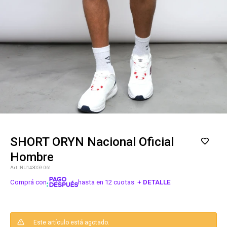
SHORT ORYN Nacional Oficial
Hombre
NU143059-061
Comprá con
hasta en 12 cuotas
+ DETALLE
¡ME INTERESA!
Este artículo está agotado.