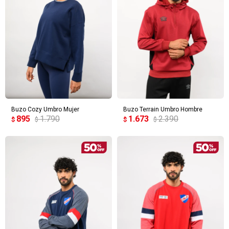
Buzo Cozy Umbro Mujer
Buzo Terrain Umbro Hombre
895
1.790
1.673
2.390
$
$
$
$