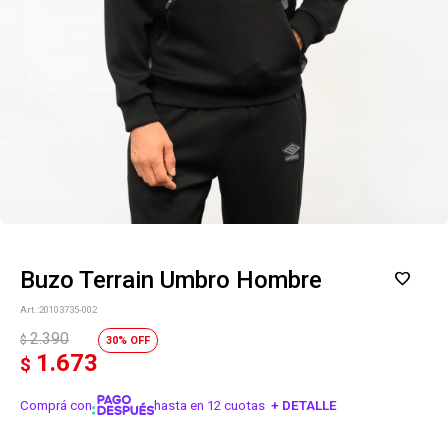
Buzo Terrain Umbro Hombre
20103735-002
2.390
$
30
1.673
$
Comprá con
hasta en 12 cuotas
+ DETALLE
¡ME INTERESA!