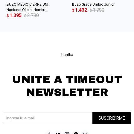
BUZO MEDIO CIERRE UNIT
Buzo Gradè Umbro Junior
1.432
1.790
Nacional Oficial Hombre
$
$
1.395
2.790
$
$
Ir arriba
UNITE A TIMEOUT
NEWSLETTER
¡Suscribite y recibí todas nuestras novedades!
SUSCRIBIRME