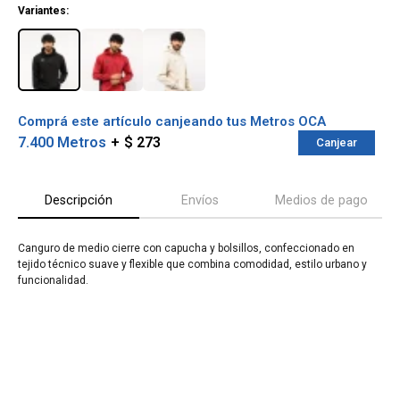
Variantes:
Comprá este artículo canjeando tus Metros OCA
7.400 Metros
$ 273
Canjear
Descripción
Envíos
Medios de pago
Canguro de medio cierre con capucha y bolsillos, confeccionado en
tejido técnico suave y flexible que combina comodidad, estilo urbano y
¡Sumate a la forma más ágil de
funcionalidad.
comprar!
Comprá en 3 cuotas sin recargo o hasta en
12 cuotas * ¡Solo con tu cédula!
* sujeto aprobación crediticia.
Verifica si estás calificado para comprar
Comprá ahora y Pagá
con Pago Después:
Después, hasta en 12
Estás calificado para comprar usando Pago
Cédula de identidad
cuotas y sin tocar tu
Después.