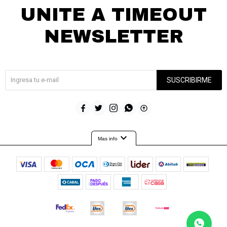
UNITE A TIMEOUT
NEWSLETTER
¡Suscribite y recibí todas nuestras novedades!
SUSCRIBIRME





expand_more
Mas info