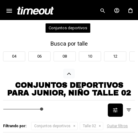
menu
close
Conjuntos deportivos
Busca por talle
04
06
08
10
12
CONJUNTOS DEPORTIVOS
PARA JUNIOR, NIÑO TALLE 02
Filtrando por:
Conjuntos deportivos
Talle 02
Quitar filtros