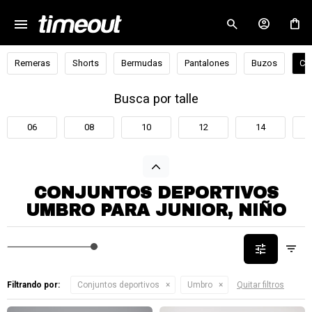
menu
close
Remeras
Shorts
Bermudas
Pantalones
Buzos
Co
Busca por talle
06
08
10
12
14
CONJUNTOS DEPORTIVOS
UMBRO PARA JUNIOR, NIÑO
Filtrando por:
Conjuntos deportivos
Umbro
Quitar filtros