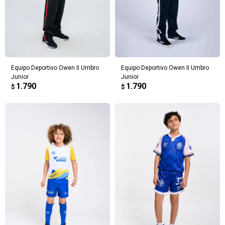
Elegís Pago Después como metodo de pago
* sujeto a aprobación crediticia. El monto disponible
Día
Mes
Año
puede variar por comercio
Continuar
Equipo Deportivo Owen II Umbro
Equipo Deportivo Owen II Umbro
Junior
Junior
1.790
1.790
$
$