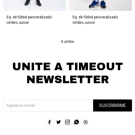
Eq. de fútbol personalizado
Eq. de fútbol personalizado
Umbro Junior
Umbro Junior
Ir arriba
UNITE A TIMEOUT
NEWSLETTER
¡Suscribite y recibí todas nuestras novedades!
SUSCRIBIRME




