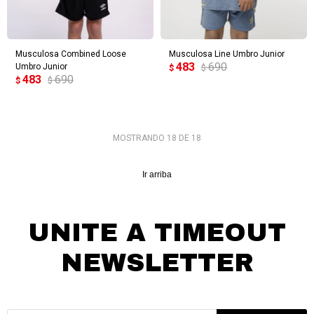
Musculosa Combined Loose
Musculosa Line Umbro Junior
483
690
Umbro Junior
$
$
483
690
$
$
MOSTRANDO
18
DE
18
Ir arriba
UNITE A TIMEOUT
NEWSLETTER
¡Suscribite y recibí todas nuestras novedades!