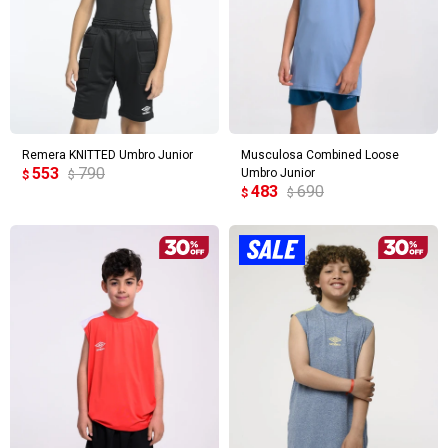
Remera KNITTED Umbro Junior
Musculosa Combined Loose
553
790
Umbro Junior
$
$
483
690
$
$