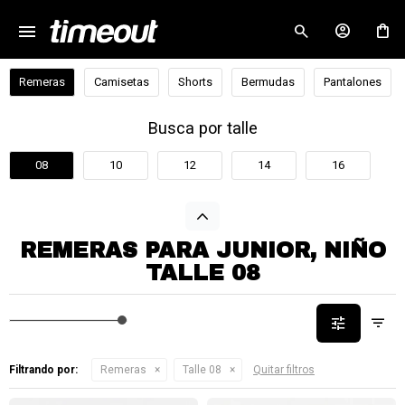
menu
close
Remeras
Camisetas
Shorts
Bermudas
Pantalones
Busca por talle
08
10
12
14
16
REMERAS PARA JUNIOR, NIÑO
TALLE 08
Filtrando por:
Remeras
Talle 08
Quitar filtros